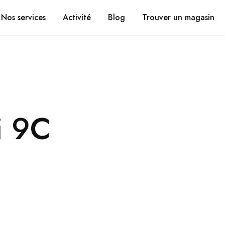
Suivez vos coli
CHRONOMOBILE.FR
Nos services
Activité
Blog
Trouver un magasin
i 9C