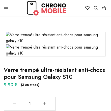
Chronomobile
Achat,
vente
et
réparation
de
smartphones
et
tablettes
Verre trempé ultra-résistant anti-chocs
pour Samsung Galaxy S10
9.90
€
(3 en stock)