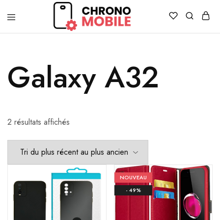
Chronomobile
Achat,
vente
et
réparation
Galaxy A32
de
smartphones
et
tablettes
2 résultats affichés
NOUVEAU
- 49%