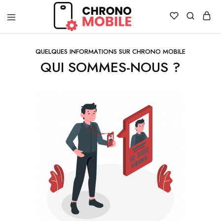
Chronomobile
Achat,
vente
et
QUELQUES INFORMATIONS SUR CHRONO MOBILE
réparation
QUI SOMMES-NOUS ?
de
smartphones
et
tablettes