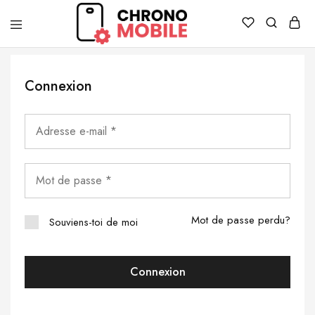
Chronomobile
Achat,
vente
et
réparation
Connexion
de
smartphones
et
tablettes
Mot de passe perdu?
Souviens-toi de moi
Connexion