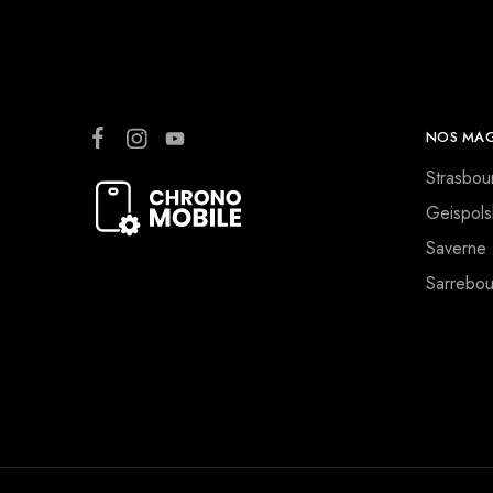
NOS MAG
Strasbou
Geispols
Saverne
Sarrebou