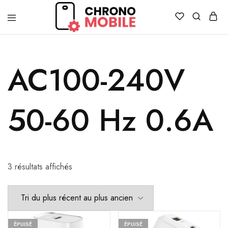
Chronomobile
Achat,
vente
et
réparation
AC100-240V
de
smartphones
et
tablettes
50-60 Hz 0.6A
3 résultats affichés
ÉPUISÉ
ÉPUISÉ