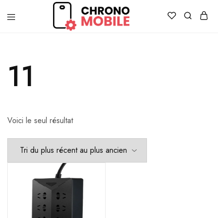
Chronomobile
Achat,
vente
et
réparation
11
de
smartphones
et
tablettes
Voici le seul résultat