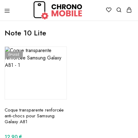
Chronomobile
Achat,
vente
Note 10 Lite
et
réparation
de
smartphones
et
ÉPUISÉ
tablettes
Coque transparente renforcée
anti-chocs pour Samsung
Galaxy A81
12.90
€