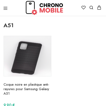
Chronomobile
Achat,
vente
A51
et
réparation
de
smartphones
et
tablettes
Coque noire en plastique anti-
rayures pour Samsung Galaxy
A51
9.90
€