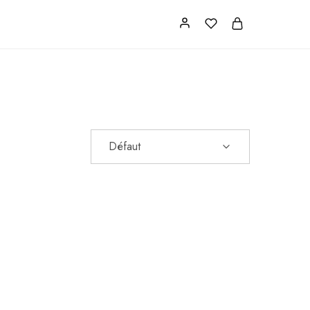
s
FAQ
contact
Défaut