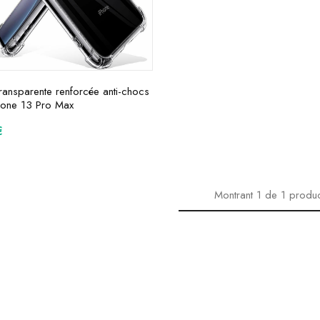
ransparente renforcée anti-chocs
hone 13 Pro Max
€
Montrant
1
de
1
produ