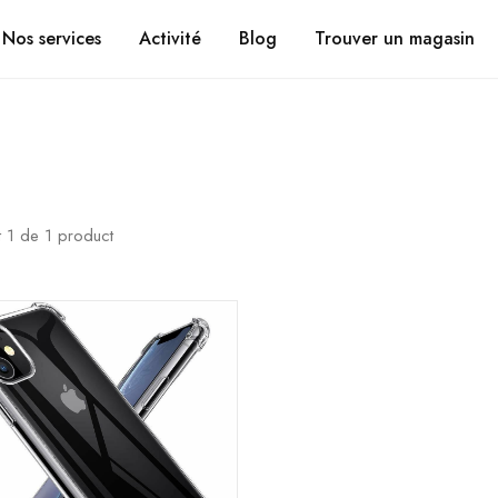
Suivez vos coli
CHRONOMOBILE.FR
Nos services
Activité
Blog
Trouver un magasin
t
1
de
1
product