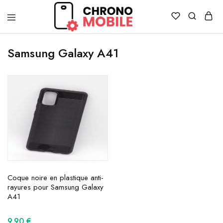
Chronomobile
Achat,
vente
Samsung Galaxy A41
et
réparation
de
smartphones
et
tablettes
Coque noire en plastique anti-
rayures pour Samsung Galaxy
A41
9.90
€