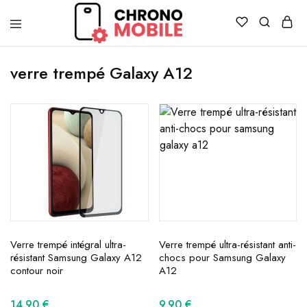
Chronomobile
Achat,
vente
verre trempé Galaxy A12
et
réparation
de
smartphones
et
tablettes
Verre trempé intégral ultra-
Verre trempé ultra-résistant anti-
résistant Samsung Galaxy A12
chocs pour Samsung Galaxy
contour noir
A12
14.90
€
9.90
€