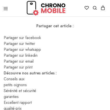
Chronomobile
Achat,
vente
et
Partager cet article :
réparation
de
smartphones
Partager sur facebook
et
Partager sur twitter
tablettes
Partager sur whatsapp
Partager sur linkedin
Partager sur email
Partager sur print
Découvre nos autres articles :
Conseils aux
petits oignons
Sérénité et sécurité
garanties
Excellent rapport
qualité-prix