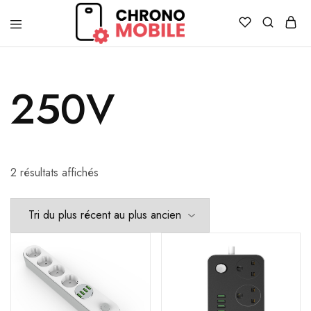
Chronomobile
Achat,
vente
et
réparation
250V
de
smartphones
et
tablettes
2 résultats affichés