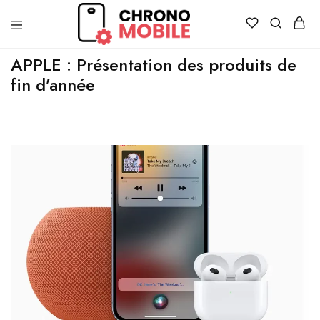
Chronomobile
Achat,
APPLE : Présentation des produits de
vente
et
fin d’année
réparation
de
smartphones
et
tablettes