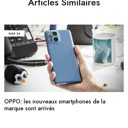
Articles Similaires
MAR
24
OPPO: les nouveaux smartphones de la
marque sont arrivés
Z
s