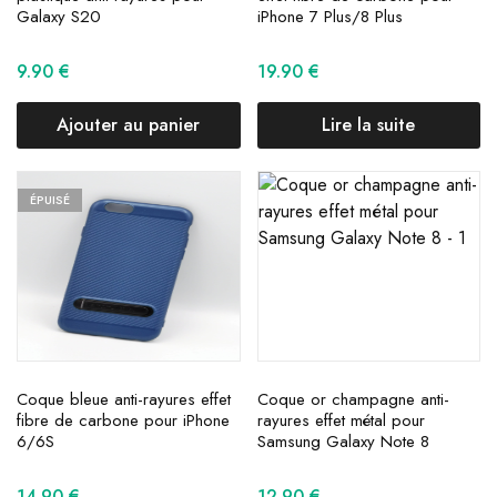
Galaxy S20
iPhone 7 Plus/8 Plus
9.90
€
19.90
€
Ajouter au panier
Lire la suite
ÉPUISÉ
Coque bleue anti-rayures effet
Coque or champagne anti-
fibre de carbone pour iPhone
rayures effet métal pour
6/6S
Samsung Galaxy Note 8
14.90
€
12.90
€