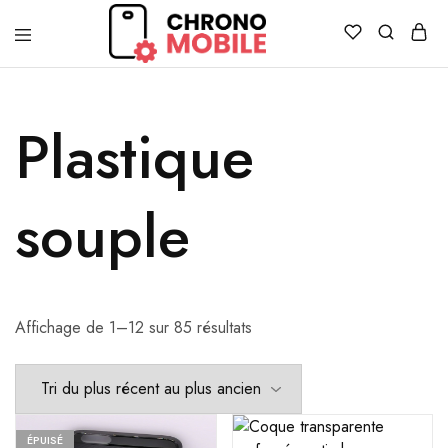
Chronomobile
Achat,
vente
et
réparation
Plastique
de
smartphones
et
tablettes
souple
Affichage de 1–12 sur 85 résultats
ÉPUISÉ