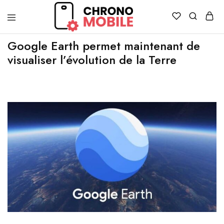
Chronomobile
Achat,
vente
Google Earth permet maintenant de
et
visualiser l’évolution de la Terre
réparation
de
smartphones
et
tablettes