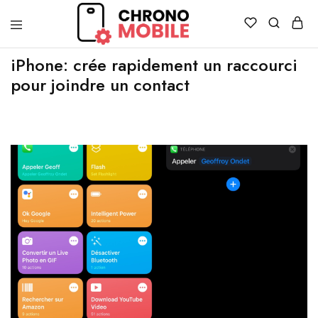
Chronomobile
Achat,
vente
iPhone: crée rapidement un raccourci
et
pour joindre un contact
réparation
de
smartphones
et
tablettes