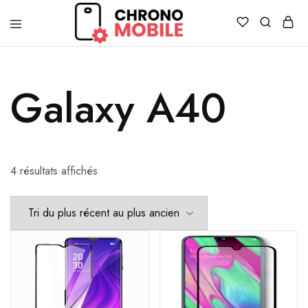
Chronomobile
Achat,
vente
et
réparation
Galaxy A40
de
smartphones
et
tablettes
4 résultats affichés