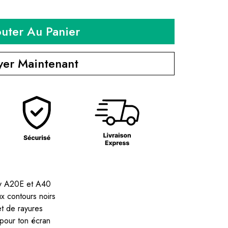
outer Au Panier
yer Maintenant
y A20E et A40
ux contours noirs
t de rayures
pour ton écran