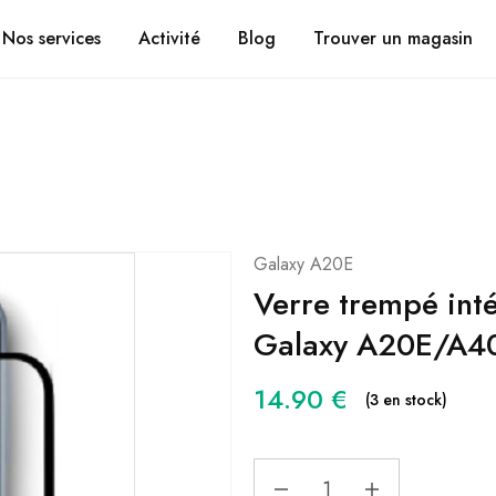
Suivez vos coli
CHRONOMOBILE.FR
Nos services
Activité
Blog
Trouver un magasin
Galaxy A20E
Verre trempé inté
Galaxy A20E/A40
14.90
€
(3 en stock)