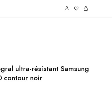
s
FAQ
contact
gral ultra-résistant Samsung
 contour noir