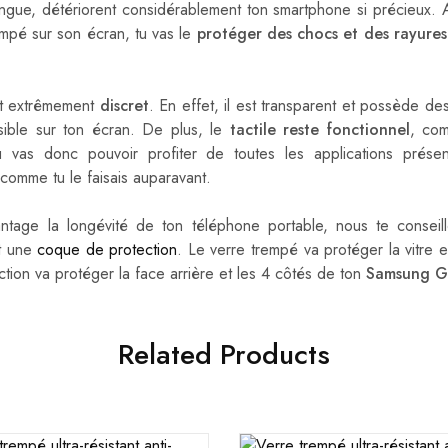
ongue, détériorent considérablement ton smartphone si précieux. Ai
empé sur son écran, tu vas le
protéger des chocs et des rayures
st extrêmement
discret
. En effet, il est transparent et possède de
isible sur ton écran. De plus, le
tactile reste fonctionnel
, com
 Tu vas donc pouvoir profiter de toutes les applications prés
comme tu le faisais auparavant.
ntage la longévité de ton téléphone portable, nous te conseill
t une
coque de protection
. Le verre trempé va protéger la vitre e
tion va protéger la face arrière et les 4 côtés de ton
Samsung G
Related Products