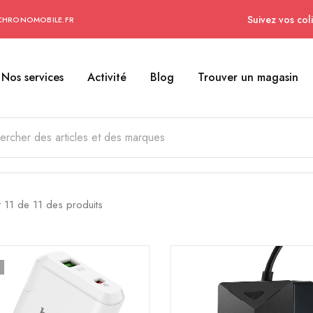
Suivez vos coli
CHRONOMOBILE.FR
Nos services
Activité
Blog
Trouver un magasin
t
11
de
11
des produits