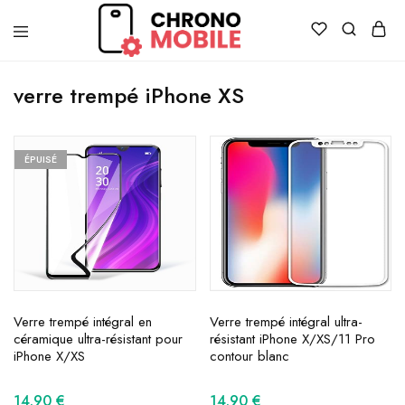
Chronomobile
Achat,
vente
verre trempé iPhone XS
et
réparation
de
smartphones
et
ÉPUISÉ
tablettes
Verre trempé intégral en
Verre trempé intégral ultra-
céramique ultra-résistant pour
résistant iPhone X/XS/11 Pro
iPhone X/XS
contour blanc
14.90
€
14.90
€