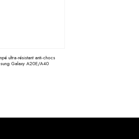
mpé ultra-résistant anti-chocs
msung Galaxy A20E/A40