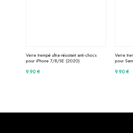
Verre trempé ultra-résistant anti-chocs
Verre tre
pour iPhone 7/8/SE (2020)
pour Sa
9.90
€
9.90
€