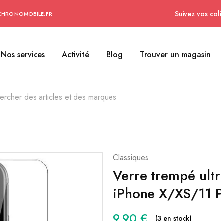
Suivez vos coli
CHRONOMOBILE.FR
Nos services
Activité
Blog
Trouver un magasin
Classiques
Verre trempé ultr
iPhone X/XS/11 
9.90
€
(3 en stock)