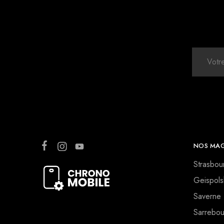
NOS MAG
Strasbou
Geispols
Saverne
Sarrebou