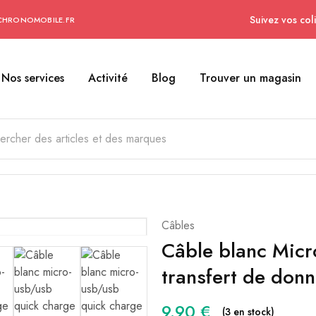
Suivez vos coli
CHRONOMOBILE.FR
Nos services
Activité
Blog
Trouver un magasin
Câbles
Câble blanc Micr
transfert de don
9.90
€
(3 en stock)