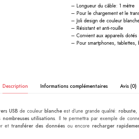
– Longueur du câble: 1 mètre
– Pour le chargement et le tran
– Joli design de couleur blanch
– Résistant et anti-rouille
– Convient aux appareils dotés
– Pour smartphones, tablettes, b
Description
Informations complémentaires
Avis (0)
vers USB
de couleur
blanche
est d’une grande qualité:
robuste
,
ès
nombreuses utilisations
. Il te permettra par exemple de conne
ser et
transférer des données
ou encore
recharger rapideme