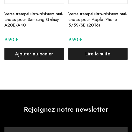
Verre trempé ultra-résistant anti-
Verre trempé ultra-résistant anti-
chocs pour Samsung Galaxy
chocs pour Apple iPhone
A20E/A40
5/5S/SE (2016)
9.90
€
9.90
€
Ajouter au panier
Lire la suite
Rejoignez notre newsletter