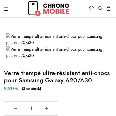
Chronomobile
Achat,
vente
et
réparation
de
smartphones
et
tablettes
Verre trempé ultra-résistant anti-chocs
pour Samsung Galaxy A20/A30
9.90
€
(3 en stock)