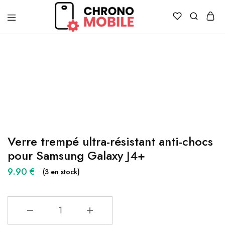
Chronomobile
Achat,
vente
et
réparation
de
smartphones
et
tablettes
Verre trempé ultra-résistant anti-chocs
pour Samsung Galaxy J4+
9.90
€
(3 en stock)