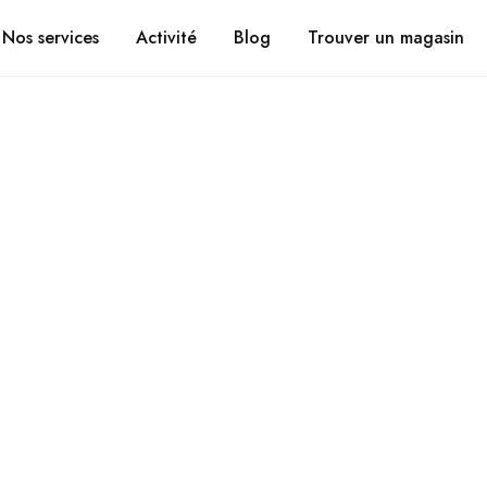
Suivez vos coli
CHRONOMOBILE.FR
Nos services
Activité
Blog
Trouver un magasin