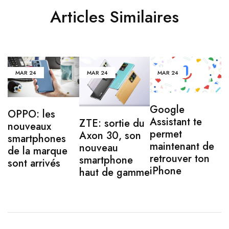
Articles Similaires
MAR
24
MAR
24
MAR
24
Google
OPPO: les
Assistant te
ZTE: sortie du
nouveaux
permet
Axon 30, son
smartphones
maintenant de
nouveau
de la marque
retrouver ton
smartphone
sont arrivés
iPhone
haut de gamme