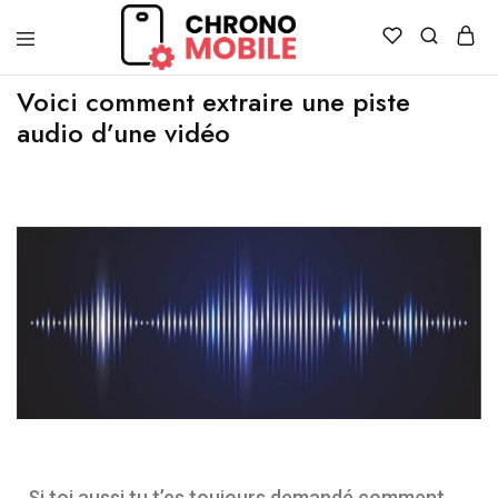
Chronomobile
Achat,
vente
Voici comment extraire une piste
et
audio d’une vidéo
réparation
de
smartphones
et
tablettes
Si toi aussi tu t’es toujours demandé comment