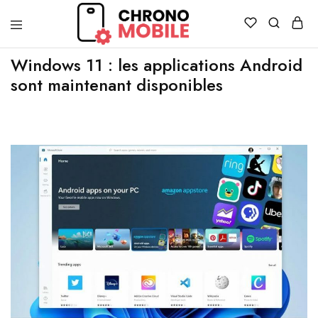
Chronomobile
Achat,
vente
Windows 11 : les applications Android
et
sont maintenant disponibles
réparation
de
smartphones
et
tablettes