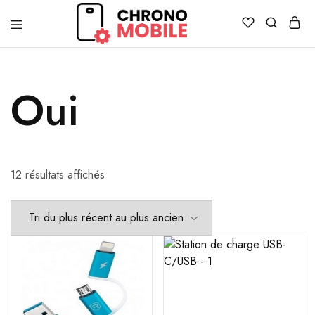
Chronomobile
Achat,
vente
et
réparation
Oui
de
smartphones
et
tablettes
12 résultats affichés