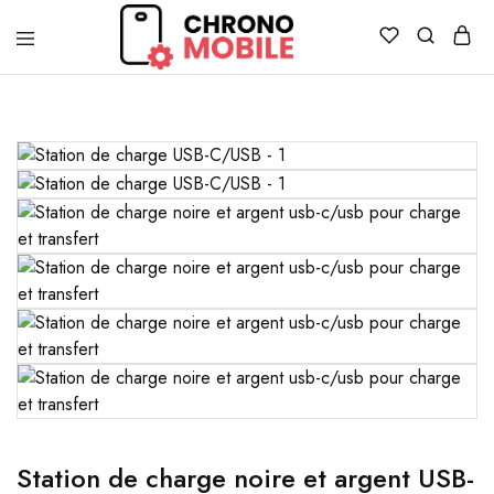
Chronomobile
Achat,
vente
et
réparation
de
smartphones
et
tablettes
Station de charge noire et argent USB-