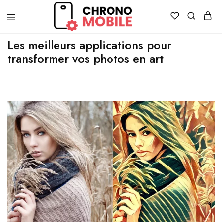
Chronomobile
Achat,
Les meilleurs applications pour
vente
et
transformer vos photos en art
réparation
de
smartphones
et
tablettes