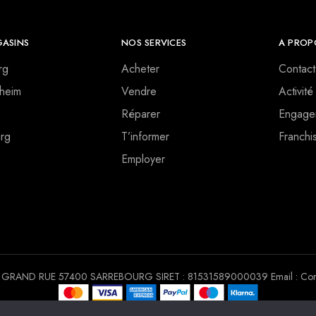
ASINS
NOS SERVICES
A PROP
rg
Acheter
Contact
heim
Vendre
Activité
Réparer
Engage
rg
T’informer
Franchi
Employer
 30 GRAND RUE 57400 SARREBOURG SIRET : 81531589000039 Email : Conta