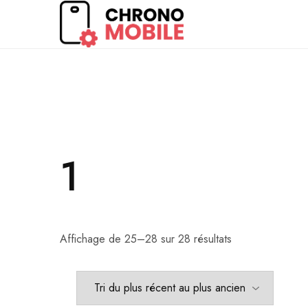
LIVRAISON EXPRESS
SUPPORT : CONTACT@
Chronomobile
Achat,
vente
et
réparation
de
smartphones
et
tablettes
1
Affichage de 25–28 sur 28 résultats