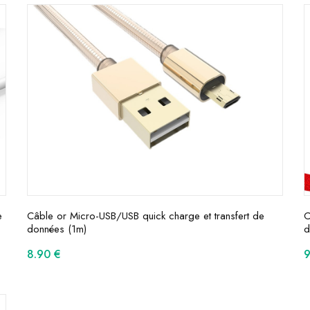
e
Câble or Micro-USB/USB quick charge et transfert de
C
données (1m)
d
8.90
€