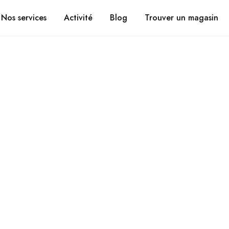
Suivez vos coli
CHRONOMOBILE.FR
Nos services
Activité
Blog
Trouver un magasin