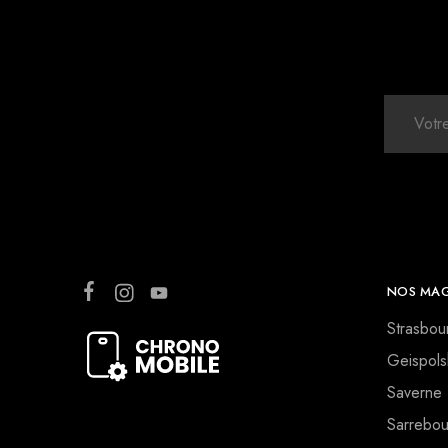
NOS MAG
Strasbou
Geispols
Saverne
Sarrebou