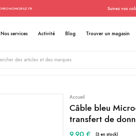
Suivez vos coli
CHRONOMOBILE.FR
Nos services
Activité
Blog
Trouver un magasin
Accueil
Câble bleu Micro
transfert de don
9.90
€
(3 en stock)