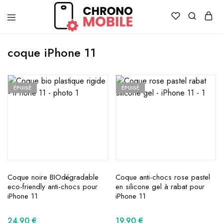
Chronomobile
Achat,
vente
coque iPhone 11
et
réparation
de
smartphones
et
ÉPUISÉ
ÉPUISÉ
tablettes
Coque noire BIOdégradable
Coque anti-chocs rose pastel
eco-friendly anti-chocs pour
en silicone gel à rabat pour
iPhone 11
iPhone 11
24.90
€
19.90
€