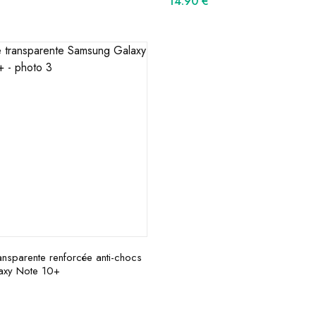
14.90
€
nsparente renforcée anti-chocs
axy Note 10+