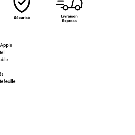
’Apple
tel
able
és
tefeuille