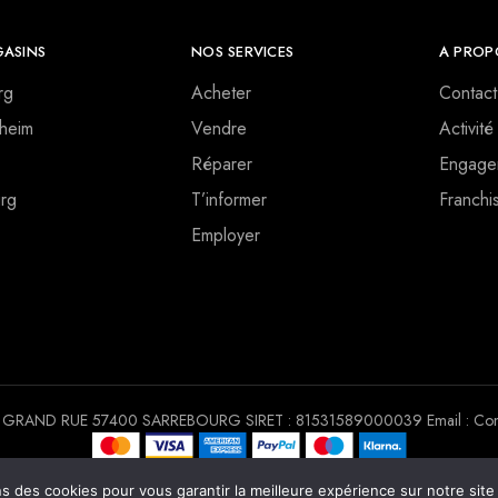
ASINS
NOS SERVICES
A PROP
rg
Acheter
Contact
heim
Vendre
Activité
Réparer
Engage
rg
T’informer
Franchi
Employer
 30 GRAND RUE 57400 SARREBOURG SIRET : 81531589000039 Email : Conta
Copyright © 2022. Tous droits réservés Chrono Mobile
ns des cookies pour vous garantir la meilleure expérience sur notre sit