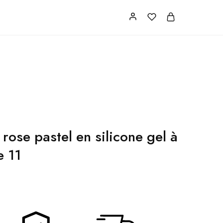
s
FAQ
contact
rose pastel en silicone gel à
e 11