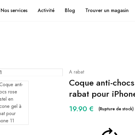
Suivez vos coli
CHRONOMOBILE.FR
Nos services
Activité
Blog
Trouver un magasin
A rabat
Coque anti-chocs 
rabat pour iPhon
19.90
€
(Rupture de stock)