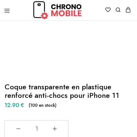
Chronomobile
Achat,
vente
et
réparation
de
smartphones
et
tablettes
Coque transparente en plastique
renforcé anti-chocs pour iPhone 11
12.90
€
(100 en stock)