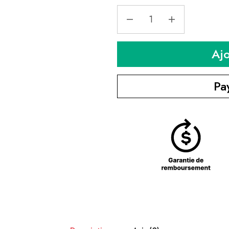
Aj
Pa