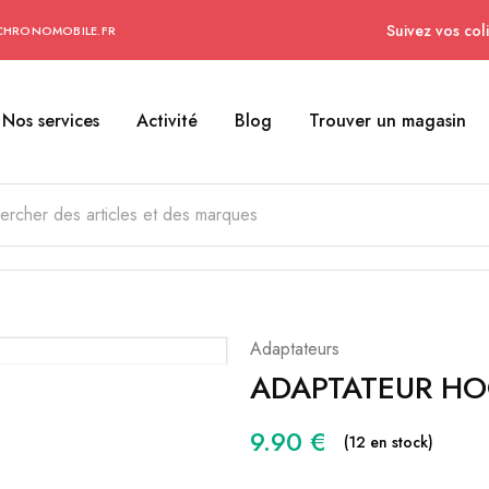
Suivez vos coli
CHRONOMOBILE.FR
Nos services
Activité
Blog
Trouver un magasin
Adaptateurs
ADAPTATEUR H
9.90
€
(12 en stock)