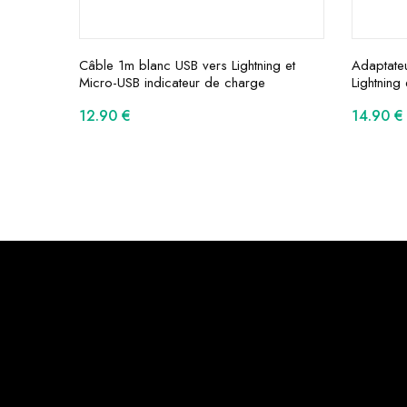
Câble 1m blanc USB vers Lightning et
Adaptateu
Micro-USB indicateur de charge
Lightning
12.90
€
14.90
€