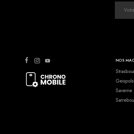
NOS MAG
Strasbou
Geispols
Saverne
Sarrebou