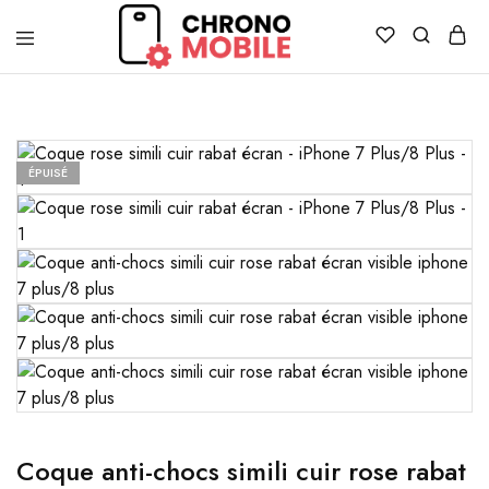
Chronomobile
Achat,
vente
et
réparation
de
smartphones
ÉPUISÉ
et
tablettes
Coque anti-chocs simili cuir rose rabat