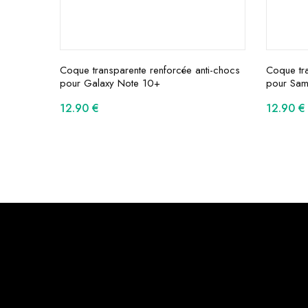
Coque transparente renforcée anti-chocs
Coque tra
pour Galaxy Note 10+
pour Sam
12.90
€
12.90
€