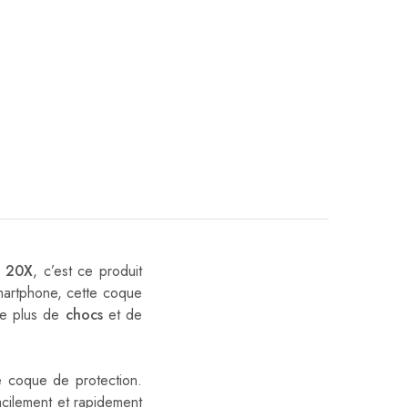
e 20X
, c’est ce produit
smartphone, cette coque
re plus de
chocs
et de
te coque de protection.
acilement et rapidement