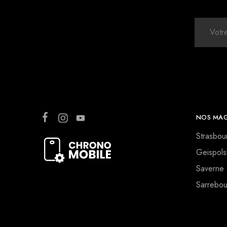
NOS MAG
Strasbou
Geispols
Saverne
Sarrebou