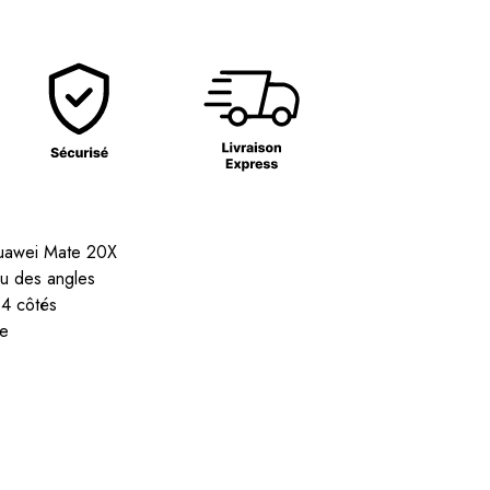
uawei Mate 20X
au des angles
 4 côtés
te