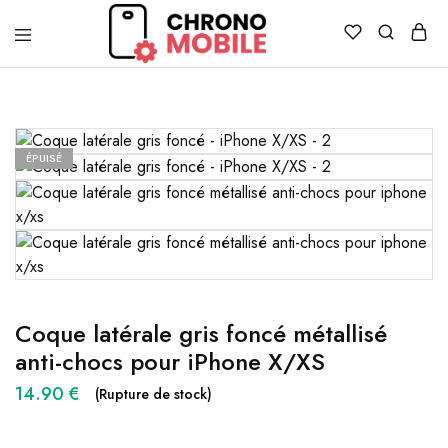
Chronomobile
Achat,
vente
et
réparation
de
smartphones
ÉPUISÉ
et
tablettes
Coque latérale gris foncé métallisé
anti-chocs pour iPhone X/XS
14.90
€
(Rupture de stock)