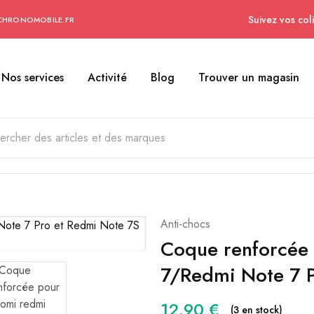
Suivez vos coli
CHRONOMOBILE.FR
Nos services
Activité
Blog
Trouver un magasin
Anti-chocs
Coque renforcée
7/Redmi Note 7 
12.90
€
(3 en stock)