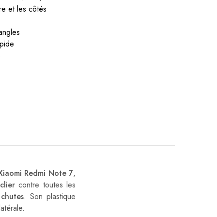
re et les côtés
angles
apide
e
Xiaomi Redmi Note 7
,
clier
contre toutes les
s
chutes
. Son plastique
atérale.