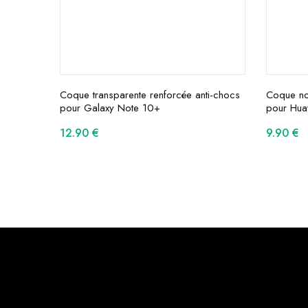
Coque transparente renforcée anti-chocs
Coque noi
pour Galaxy Note 10+
pour Hua
12.90
€
9.90
€