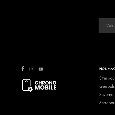
NOS MAG
Strasbou
Geispols
Saverne
Sarrebou