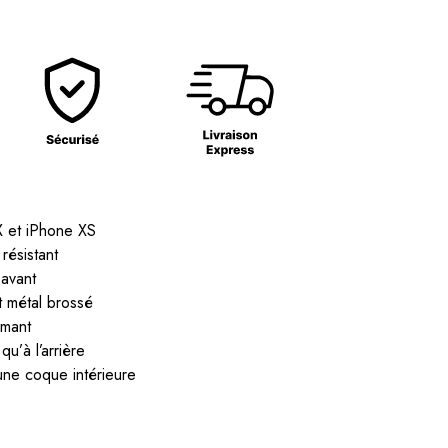
X et iPhone XS
 résistant
 avant
t métal brossé
imant
qu’à l’arrière
une coque intérieure