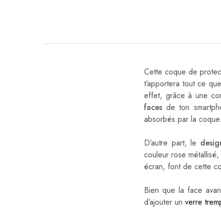
Cette coque de protec
t’apportera tout ce que
effet, grâce à une com
faces
de ton smartphon
absorbés par la coque
D’autre part, le
desig
couleur rose métallisé,
écran, font de cette c
Bien que la face ava
d’ajouter un
verre trem