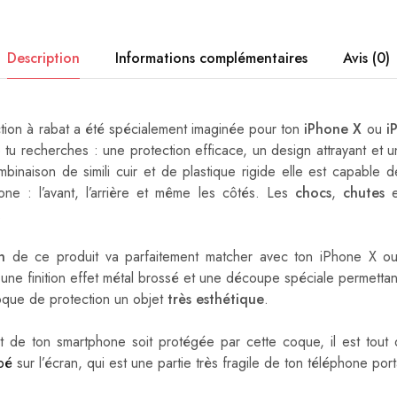
Description
Informations complémentaires
Avis (0)
tion à rabat a été spécialement imaginée pour ton
iPhone X
ou
i
 tu recherches : une protection efficace, un design attrayant et u
binaison de simili cuir et de plastique rigide elle est capable 
e : l’avant, l’arrière et même les côtés. Les
chocs
,
chutes
.
n
de ce produit va parfaitement matcher avec ton iPhone X o
 une finition effet métal brossé et une découpe spéciale permettan
oque de protection un objet
très esthétique
.
nt de ton smartphone soit protégée par cette coque, il est to
pé
sur l’écran, qui est une partie très fragile de ton téléphone port