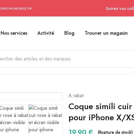
Suivez vos coli
CHRONOMOBILE.FR
Nos services
Activité
Blog
Trouver un magasin
A rabat
Coque simili cuir
pour iPhone X/X
19.90
€
(Rupture de stock)