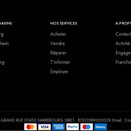
ASINS
NOS SERVICES
A PROP
rg
Acheter
Contact
heim
Vendre
Activité
Réparer
Engage
rg
T’informer
Franchi
Employer
 30 GRAND RUE 57400 SARREBOURG SIRET : 81531589000039 Email : Conta