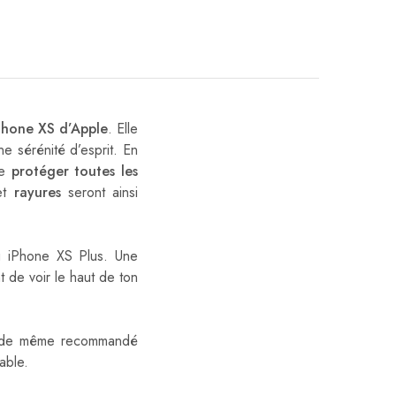
Phone
XS d’Apple
. Elle
ne sérénité d’esprit. En
de
protéger toutes les
et
rayures
seront ainsi
u iPhone XS Plus. Une
t de voir le haut de ton
ut de même recommandé
able.