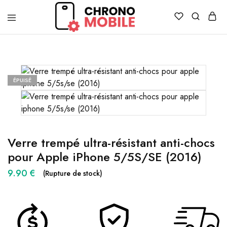
Chronomobile
Achat,
vente
et
réparation
de
smartphones
ÉPUISÉ
et
tablettes
Verre trempé ultra-résistant anti-chocs
pour Apple iPhone 5/5S/SE (2016)
9.90
€
(Rupture de stock)