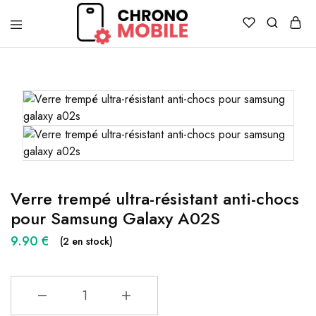
Chronomobile
Achat,
vente
et
réparation
de
smartphones
et
tablettes
Verre trempé ultra-résistant anti-chocs
pour Samsung Galaxy A02S
9.90
€
(2 en stock)