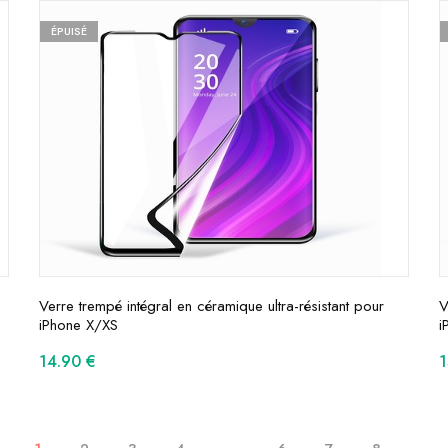
ÉPUISÉ
Verre trempé intégral en céramique ultra-résistant pour
V
iPhone X/XS
i
14.90
€