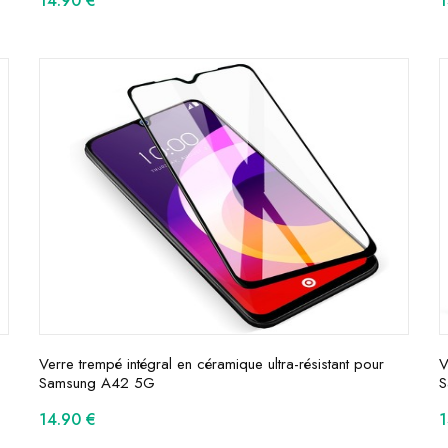
14.90
€
Verre trempé intégral en céramique ultra-résistant pour
V
Samsung A42 5G
S
14.90
€