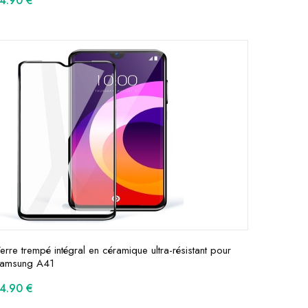
14.90
€
erre trempé intégral en céramique ultra-résistant pour
amsung A41
14.90
€