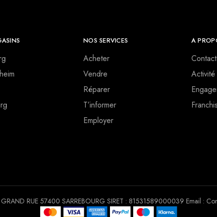
ASINS
NOS SERVICES
A PROP
rg
Acheter
Contact
heim
Vendre
Activité
Réparer
Engage
rg
T’informer
Franchi
Employer
 30 GRAND RUE 57400 SARREBOURG SIRET : 81531589000039 Email : Conta