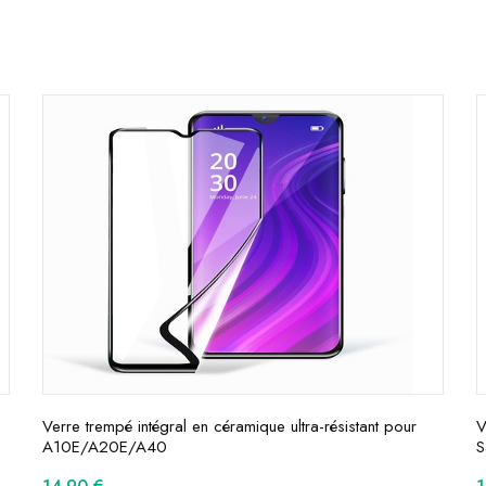
Verre trempé intégral en céramique ultra-résistant pour
V
A10E/A20E/A40
S