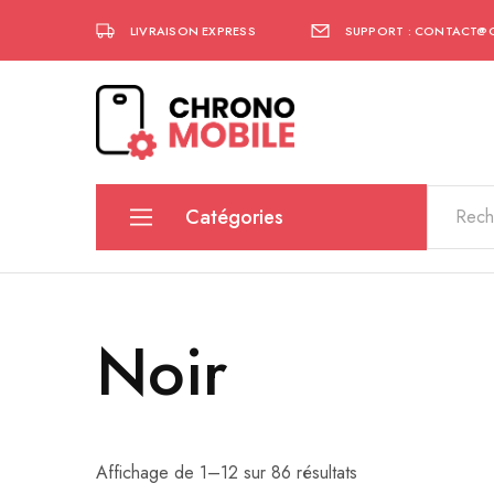
LIVRAISON EXPRESS
SUPPORT : CONTACT@
Chronomobile
Achat,
vente
et
réparation
de
Catégories
smartphones
et
tablettes
coques
verres trempés
Noir
câbles
chargeurs
Affichage de 1–12 sur 86 résultats
accessoires