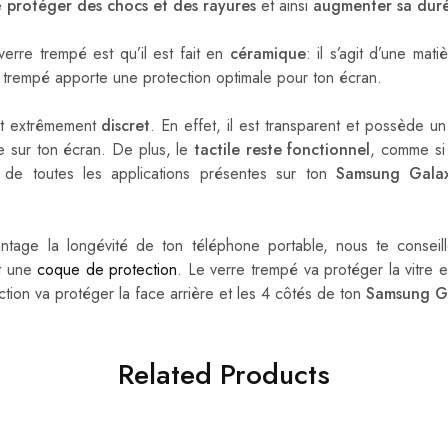
le
protéger des chocs et des rayures
et ainsi
augmenter sa duré
verre trempé est qu’il est fait en
céramique
: il s’agit d’une mat
e trempé apporte une protection optimale pour ton écran.
st extrêmement
discret
. En effet, il est transparent et possède un
le sur ton écran. De plus, le
tactile reste fonctionnel
, comme si 
r de toutes les applications présentes sur ton
Samsung Gala
ntage la longévité de ton téléphone portable, nous te conseill
t une
coque de protection
. Le verre trempé va protéger la vitre e
tion va protéger la face arrière et les 4 côtés de ton
Samsung G
Related Products