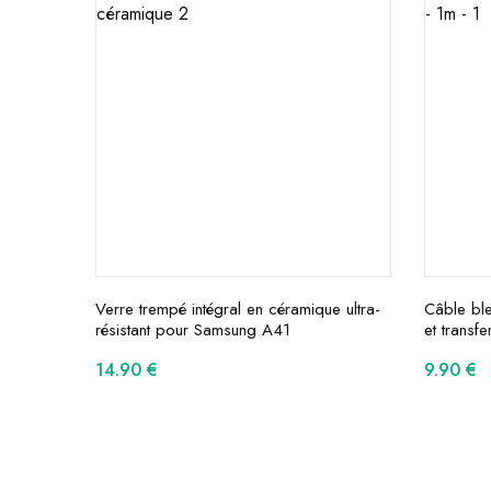
Verre trempé intégral en céramique ultra-
Câble bl
résistant pour Samsung A41
et transf
14.90
€
9.90
€