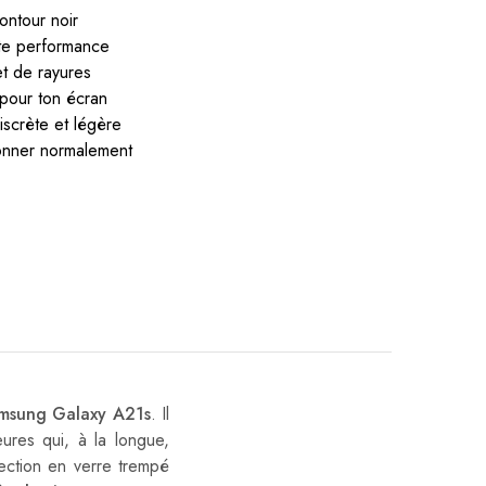
ontour noir
te performance
t de rayures
pour ton écran
iscrète et légère
ionner normalement
msung Galaxy A21s
. Il
ures qui, à la longue,
tection en verre trempé