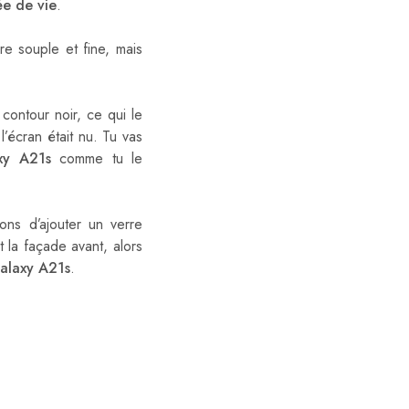
e de vie
.
ière souple et fine, mais
 contour noir, ce qui le
l’écran était nu. Tu vas
xy A21s
comme tu le
ons d’ajouter un verre
t la façade avant, alors
alaxy A21s
.