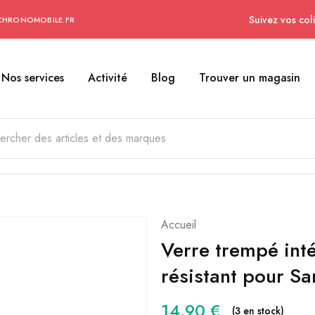
Suivez vos coli
CHRONOMOBILE.FR
Nos services
Activité
Blog
Trouver un magasin
Accueil
Verre trempé inté
résistant pour 
14.90
€
(3 en stock)