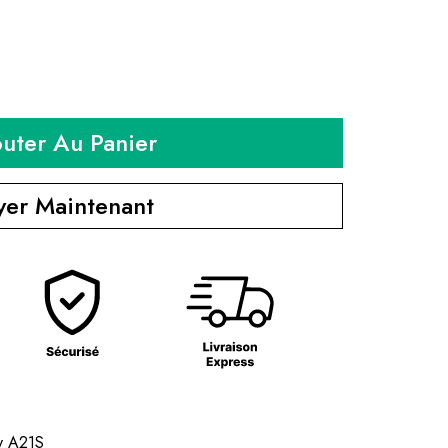
outer Au Panier
yer Maintenant
y A21S