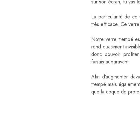
sur son écran, tu vas 
La particularité de ce 
très efficace. Ce verr
Notre verre trempé e
rend quasiment invisib
donc pouvoir profite
faisais auparavant.
Afin d’augmenter dava
trempé mais égalemen
que la coque de protec