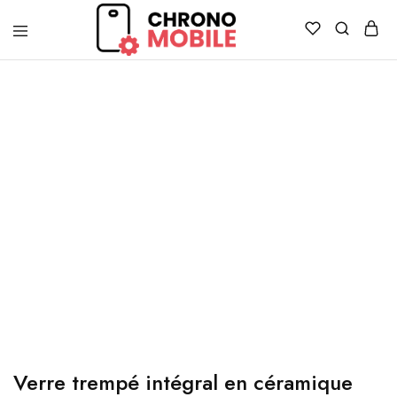
Chronomobile
Achat,
vente
et
réparation
de
smartphones
et
tablettes
Verre trempé intégral en céramique